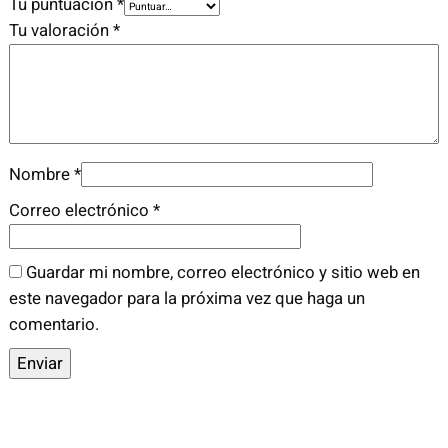
Tu puntuación
*
E
Tu valoración
*
C
A
U
C
I
ó
Nombre
*
N
Correo electrónico
*
c
a
Guardar mi nombre, correo electrónico y sitio web en
n
este navegador para la próxima vez que haga un
t
comentario.
i
d
a
d