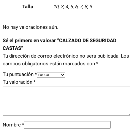
S
Talla
10, 3, 4, 5, 6, 7, 8, 9
E
G
U
No hay valoraciones aún.
R
Sé el primero en valorar “CALZADO DE SEGURIDAD
I
CASTAS”
D
Tu dirección de correo electrónico no será publicada.
Los
A
campos obligatorios están marcados con
*
D
C
Tu puntuación
*
A
Tu valoración
*
S
T
A
S
c
Nombre
*
a