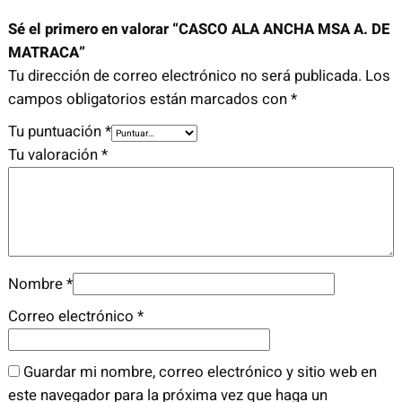
C
Sé el primero en valorar “CASCO ALA ANCHA MSA A. DE
H
MATRACA”
A
Tu dirección de correo electrónico no será publicada.
Los
M
campos obligatorios están marcados con
*
S
A
Tu puntuación
*
A
Tu valoración
*
.
D
E
M
A
Nombre
*
T
R
Correo electrónico
*
A
C
Guardar mi nombre, correo electrónico y sitio web en
A
este navegador para la próxima vez que haga un