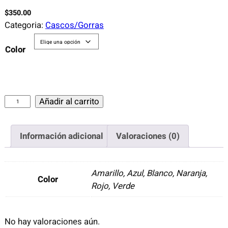
$
350.00
Categoria:
Cascos/Gorras
Color
C
Añadir al carrito
A
S
Información adicional
Valoraciones (0)
C
O
A
Amarillo, Azul, Blanco, Naranja,
Color
L
Rojo, Verde
A
A
N
No hay valoraciones aún.