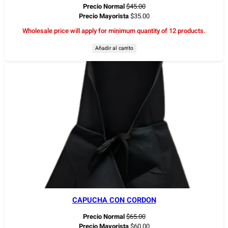
Precio Normal
$
45.00
Precio Mayorista
$
35.00
Wholesale price will apply for minimum quantity of 12 products.
Añadir al carrito
CAPUCHA CON CORDON
Precio Normal
$
65.00
Precio Mayorista
$
60.00