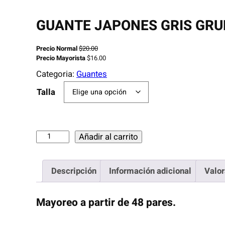
GUANTE JAPONES GRIS GRUE
Precio Normal
$
20.00
Precio Mayorista
$
16.00
Categoria:
Guantes
Talla
G
Añadir al carrito
U
A
Descripción
Información adicional
Valor
N
T
Mayoreo a partir de 48 pares.
E
J