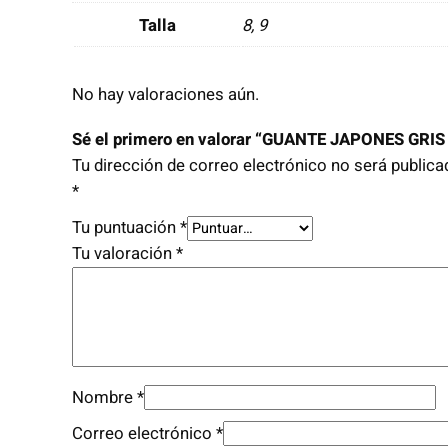
A
Talla
8, 9
P
O
N
No hay valoraciones aún.
E
S
Sé el primero en valorar “GUANTE JAPONES GRI
G
Tu dirección de correo electrónico no será publica
R
*
I
Tu puntuación
*
S
Tu valoración
*
G
R
U
E
S
O
Nombre
*
(
Correo electrónico
*
5