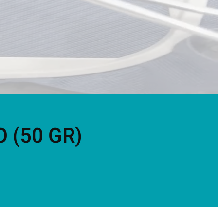
 (50 GR)