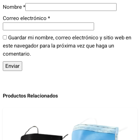
I
Nombre
*
N
A
Correo electrónico
*
c
a
Guardar mi nombre, correo electrónico y sitio web en
n
este navegador para la próxima vez que haga un
t
comentario.
i
d
a
d
Productos Relacionados