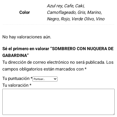
O
Azul rey, Cafe, Caki,
N
Color
Camoflageado, Gris, Marino,
N
Negro, Rojo, Verde Olivo, Vino
U
Q
U
No hay valoraciones aún.
E
Sé el primero en valorar “SOMBRERO CON NUQUERA DE
R
GABARDINA”
A
Tu dirección de correo electrónico no será publicada.
Los
D
campos obligatorios están marcados con
*
E
G
Tu puntuación
*
A
Tu valoración
*
B
A
R
D