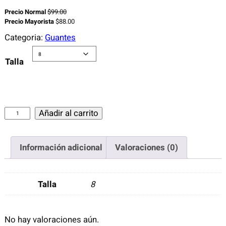
Precio Normal
$
99.00
Precio Mayorista
$
88.00
Categoria:
Guantes
Talla
G
Añadir al carrito
U
A
Información adicional
Valoraciones (0)
N
T
E
Talla
8
A
R
G
No hay valoraciones aún.