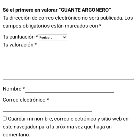
O
Sé el primero en valorar “GUANTE ARGONERO”
N
Tu dirección de correo electrónico no será publicada.
Los
E
campos obligatorios están marcados con
*
R
O
Tu puntuación
*
c
Tu valoración
*
a
n
t
i
d
Nombre
*
a
d
Correo electrónico
*
Guardar mi nombre, correo electrónico y sitio web en
este navegador para la próxima vez que haga un
comentario.